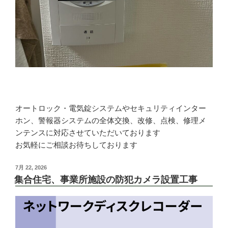
オートロック・電気錠システムやセキュリティインター
ホン、警報器システムの全体交換、改修、点検、修理メ
ンテンスに対応させていただいております
お気軽にご相談お待ちしております
投
7月 22, 2026
稿
集合住宅、事業所施設の防犯カメラ設置工事
日: