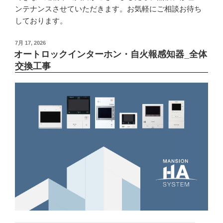
ンテナンスさせていただきます。お気軽にご相談お待ち
しております。
投
7月 17, 2026
稿
オートロックインターホン・自火報感知器_全体
日:
交換工事