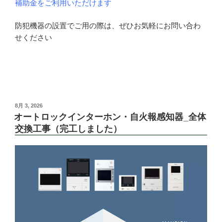
補助金をご利用いただけます
防犯機器の設置でご用の際は、ぜひお気軽にお問い合わ
せください
投
8月 3, 2026
稿
オートロックインターホン・自火報感知器_全体
日:
交換工事（完工しました）