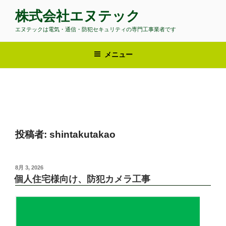
コ
株式会社エヌテック
ン
テ
エヌテックは電気・通信・防犯セキュリティの専門工事業者です
ン
ツ
メニュー
へ
ス
キ
ッ
プ
投稿者:
shintakutakao
投
8月 3, 2026
稿
個人住宅様向け、防犯カメラ工事
日: