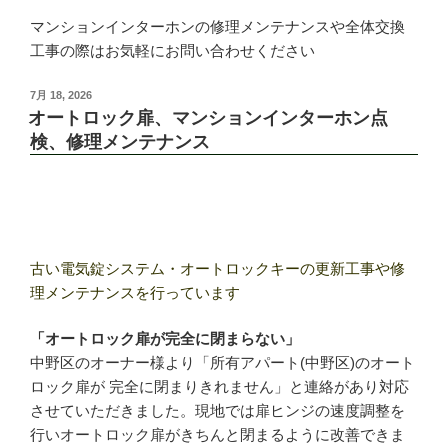
マンションインターホンの修理メンテナンスや全体交換
工事の際はお気軽にお問い合わせください
投
7月 18, 2026
稿
オートロック扉、マンションインターホン点
日:
検、修理メンテナンス
古い電気錠システム・オートロックキーの更新工事や修
理メンテナンスを行っています
「オートロック扉が完全に閉まらない」
中野区のオーナー様より「所有アパート(中野区)のオート
ロック扉が 完全に閉まりきれません」と連絡があり対応
させていただきました。現地では扉ヒンジの速度調整を
行いオートロック扉がきちんと閉まるように改善できま