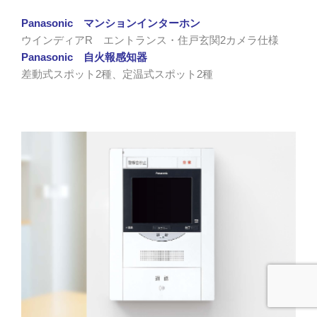
Panasonic マンションインターホン
ウインディアR エントランス・住戸玄関2カメラ仕様
Panasonic 自火報感知器
差動式スポット2種、定温式スポット2種