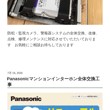
防犯・監視カメラ、警報器システムの全体交換、改修、
点検、修理メンテンスに対応させていただいておりま
す お気軽にご相談お待ちしております
投
7月 19, 2026
稿
Panasonicマンションインターホン全体交換工
日:
事