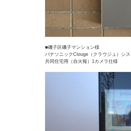
■磯子区磯子マンション様
パナソニックClouge（クラウジュ）シ
共同住宅用（自火報）1カメラ仕様