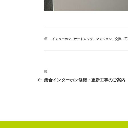
タ
インターホン
、
オートロック
、
マンション
、
交換
、
工
グ
投
前
前
稿
の
集合インターホン修繕・更新工事のご案内
ナ
投
ビ
稿
ゲ
ー
シ
ョ
ン