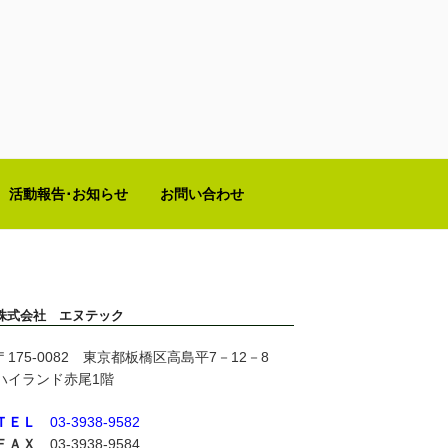
活動報告･お知らせ
お問い合わせ
株式会社 エヌテック
〒175‐0082 東京都板橋区高島平7－12－8
ハイランド赤尾1階
ＴＥＬ
03-3938-9582
ＦＡＸ
03-3938-9584