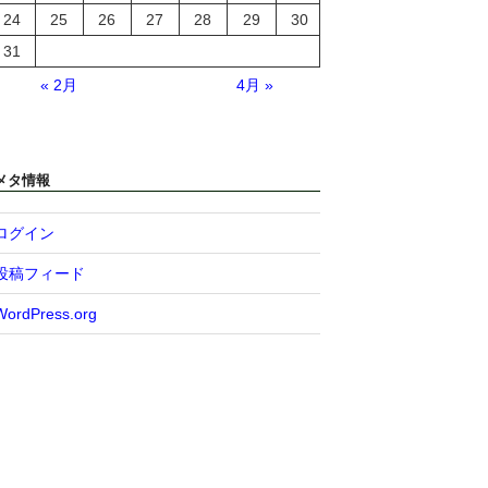
24
25
26
27
28
29
30
31
« 2月
4月 »
メタ情報
ログイン
投稿フィード
WordPress.org