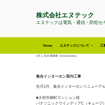
コ
ン
株式会社エヌテック
テ
ン
エヌテックは電気・通信・防犯セ
ツ
へ
ス
キ
Home
エヌテックについて
工
ッ
プ
投
3月 1, 2025
投稿者:
shintakutakao
稿
日:
集合インターホン室内工事
先月2月、集合インターホンリニューア
■大和市柳町マンション様
パナソニックウインディアC（キューブ