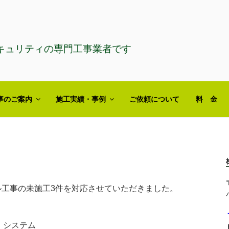
キュリティの専門工事業者です
事のご案内
施工実績・事例
ご依頼について
料 金
ル工事の未施工3件を対応させていただきました。
）システム