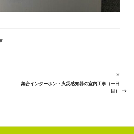
事
次
次
の
集合インターホン・火災感知器の室内工事（一日
投
目）
稿